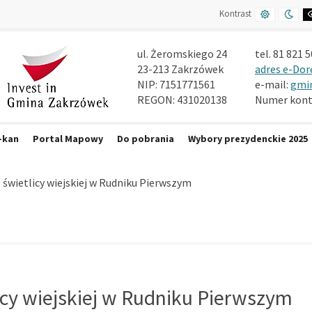
DEFAULT
NIGH
Kontrast
CONTRAST
CON
ul. Żeromskiego 24
tel. 81 821 5
23-213 Zakrzówek
adres e-Dor
NIP: 7151771561
e-mail:
gmi
REGON: 431020138
Numer konta
-kan
Portal Mapowy
Do pobrania
Wybory prezydenckie 2025
(current)
świetlicy wiejskiej w Rudniku Pierwszym
cy wiejskiej w Rudniku Pierwszym