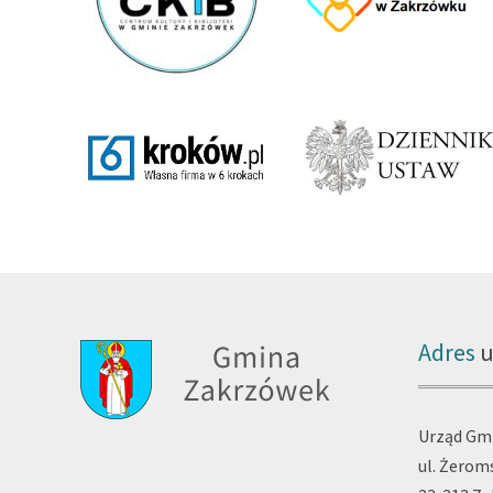
Adres
u
Urząd Gm
ul. Żerom