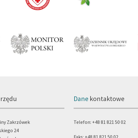
rzędu
Dane
kontaktowe
iny Zakrzówek
Telefon: +48 81 821 50 02
skiego 24
Faks: +48 81 821 50 02