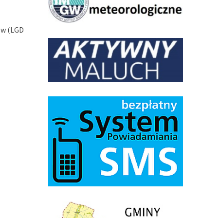
ów (LGD