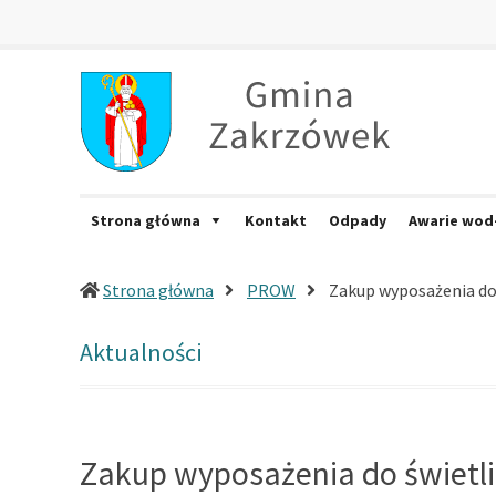
Zakrzówek
Oficjalna
strona
internetowa
Gminy
Zakrzówek
Strona główna
Kontakt
Odpady
Awarie wod
Strona główna
PROW
Zakup wyposażenia do 
Aktualności
Zakup wyposażenia do świetli