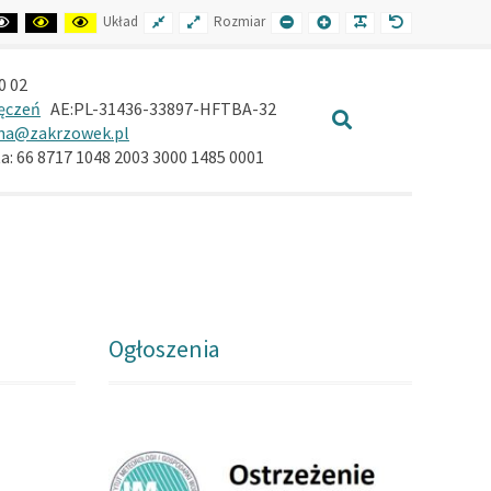
T
BLACK
BLACK
YELLOW
FIXED
WIDE
SMALLER
LARGER
READABLE
DEFAULT
Układ
Rozmiar
TRAST
AND
AND
AND
LAYOUT
LAYOUT
FONT
FONT
FONT
FONT
WHITE
YELLOW
BLACK
CONTRAST
CONTRAST
CONTRAST
0 02
ęczeń
AE:PL-31436-33897-HFTBA-32
SZUKAJ
na@zakrzowek.pl
: 66 8717 1048 2003 3000 1485 0001
Ogłoszenia