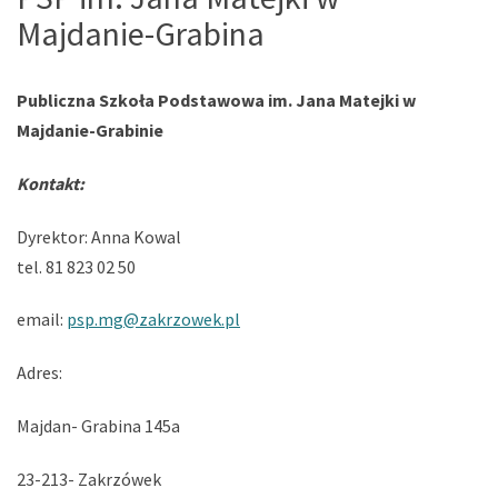
Majdanie-Grabina
Publiczna Szkoła Podstawowa im. Jana Matejki w
Majdanie-Grabinie
Kontakt:
Dyrektor: Anna Kowal
tel. 81 823 02 50
email:
psp.mg@zakrzowek.pl
Adres:
Majdan- Grabina 145a
23-213- Zakrzówek