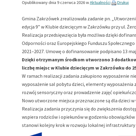
Opublikowany dnia
9 czerwca 2026
w
Aktualności
Drukuj
Gmina Zakrzówek zrealizowała zadanie pn. „Utworzeni
edycja 9” w Klubie dziecięcym w Zakrzówku przy ul. Że
Realizacja przedsięwzięcia była możliwa dzięki dofi
Odporności oraz Europejskiego Funduszu Społecznego
2021–2027. Umowę o dofinansowanie podpisano 13 maja
Dzięki otrzymanym środkom utworzono 3 dodatkowe mi
liczbę miejsc w Klubie dziecięcym w Zakrzówku do 25
W ramach realizacji zadania zakupiono wyposażenie ni
wyposażenie sal pobytu dzieci, elementy wyposażenia 
rozwój sensoryczny oraz prowadzenie zajęć opiekuńc
Nowo utworzone miejsca przeznaczone są dla dzieci w w
Realizacja zadania przyczynia się do zwiększenia dos
wspiera rodziców i opiekunów w godzeniu obowiązków 
stanowi kolejny krok w rozwoju lokalnej infrastruktury 