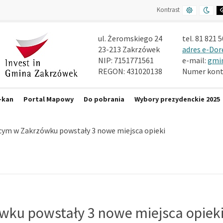
DEFAULT
NIGH
Kontrast
CONTRAST
CON
ul. Żeromskiego 24
tel. 81 821 5
23-213 Zakrzówek
adres e-Dor
NIP: 7151771561
e-mail:
gmi
REGON: 431020138
Numer konta
-kan
Portal Mapowy
Do pobrania
Wybory prezydenckie 2025
(current)
ęcym w Zakrzówku powstały 3 nowe miejsca opieki
wku powstały 3 nowe miejsca opiek