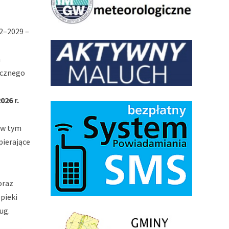
2–2029 –
a
ecznego
26 r.
 w tym
pierające
oraz
pieki
ug.