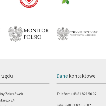
rzędu
Dane
kontaktowe
iny Zakrzówek
Telefon: +48 81 821 50 02
skiego 24
Faks: +48 81 821 50 02