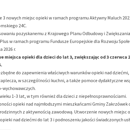
e 3 nowych miejsc opieki w ramach programu Aktywny Maluch 202
romskiego 24C.
nansowaniu pozyskanemu z Krajowego Planu Odbudowy i Zwiększani
 Plus w ramach programu Fundusze Europejskie dla Rozwoju Społ
 2026 r.
ejsca opieki dla dzieci do lat 3, zwiększając od 3 czerwca 20
.
ezbędne do zapewnienia właściwych warunków opieki nad dziećmi,
zaplecza, w szczególności kuchni, a także pomoce dydaktyczne ws
zo-wychowawczych.
ieku 1-3 lat, w tym również dla dzieci z niepełnosprawnościami.
tępności opieki nad najmłodszymi mieszkańcami Gminy Zakrzówek 
rodzinnych z aktywnością zawodową. Utworzenie nowych miejsc o
opieki nad dziećmi do lat 3 i podnoszeniu jakości świadczonych usł