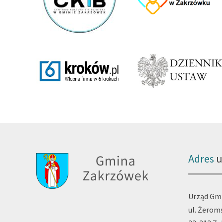
Adres
u
Urząd Gm
ul. Żerom