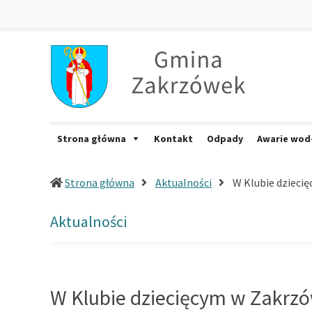
Zakrzówek
Oficjalna
strona
internetowa
Gminy
Zakrzówek
Strona główna
Kontakt
Odpady
Awarie wod
Strona główna
Aktualności
W Klubie dzieci
Aktualności
W Klubie dziecięcym w Zakrzó